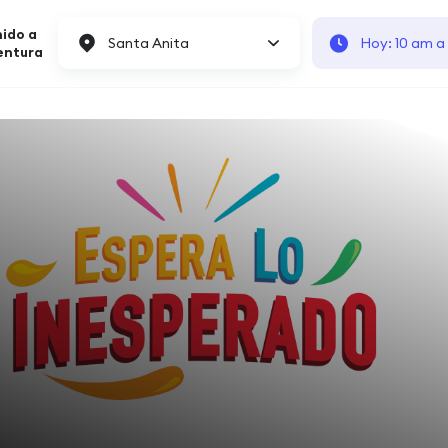
ido a
Santa Anita
Hoy: 10 am a
entura