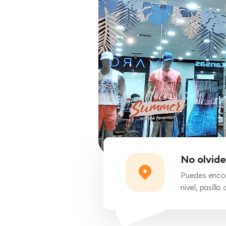
No olvide
Puedes encon
nivel, pasill