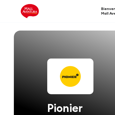
Bienven
Mall Av
Pionier