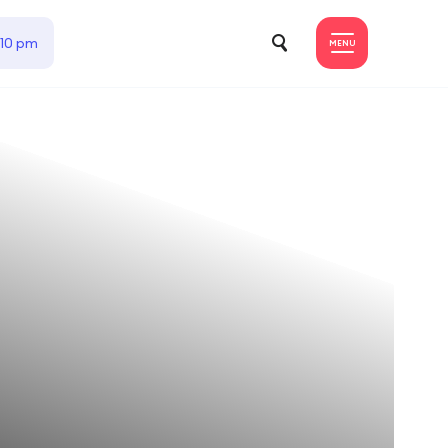
 10 pm
MENU