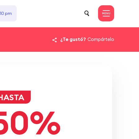
 10 pm
MENU
¿Te gustó?
Compártelo
HASTA
50%