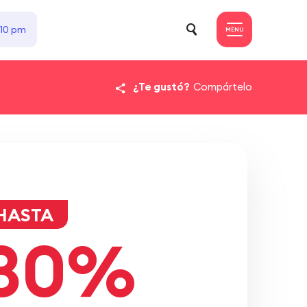
 10 pm
MENU
¿Te gustó?
Compártelo
HASTA
30%