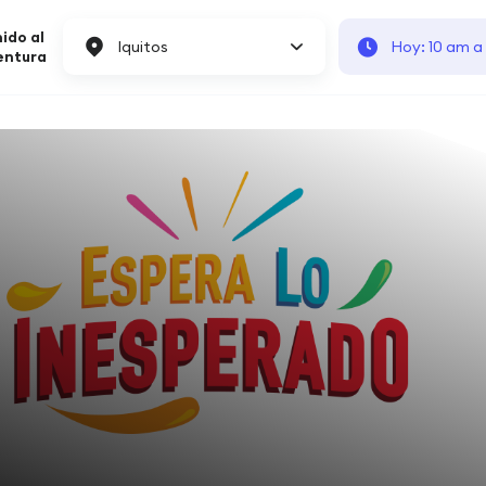
ido al
Iquitos
Hoy: 10 am a
entura