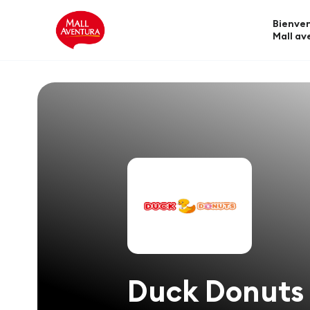
Bienven
Mall av
Duck Donuts