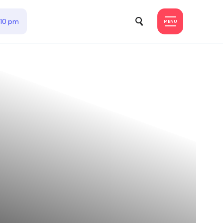
 10 pm
MENU