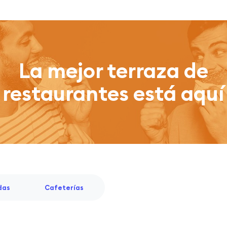
La mejor terraza de
restaurantes está aquí
das
Cafeterías