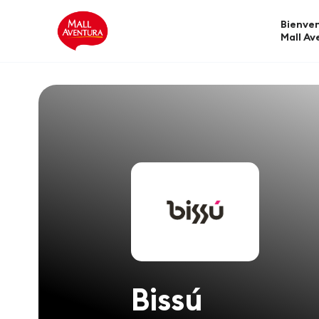
Bienven
Mall Av
Bissú