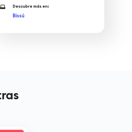
Descubre más en:
Bissú
tras