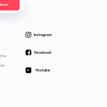
íbete
Instagram
Facebook
tros
ias
Youtube