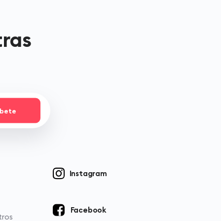
tras
íbete
Instagram
Facebook
tros