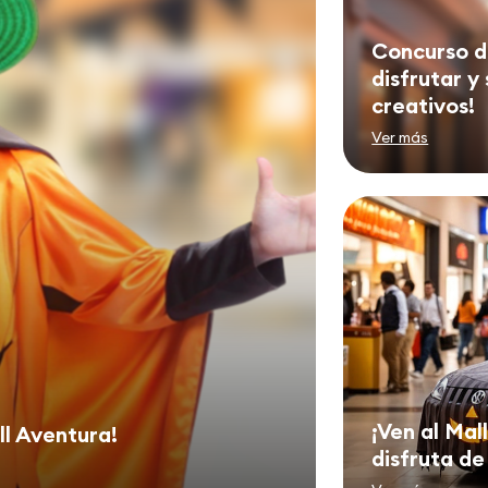
Concurso d
disfrutar y
creativos!
Ver más
¡Ven al Mal
ll Aventura!
disfruta de