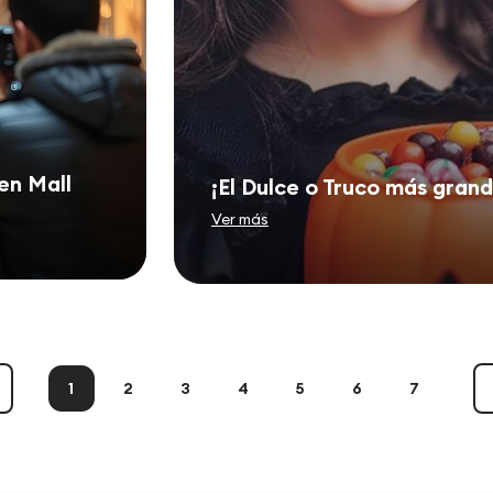
en Mall
¡El Dulce o Truco más gran
Ver más
1
2
3
4
5
6
7