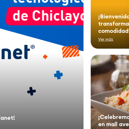
¡Bienvenido
transformar
comodidad
Ver más
¡Celebremos
lanet!
en mall av