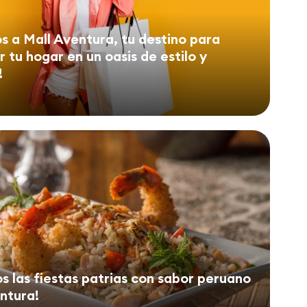
s a Mall Aventura, tu destino para
 tu hogar en un oasis de estilo y
!
 las fiestas patrias con sabor peruano
entura!