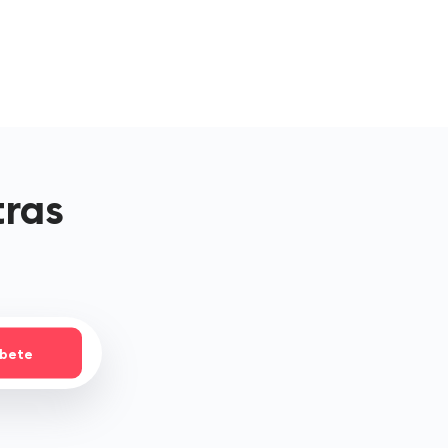
tras
íbete