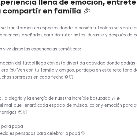
xperiencia llena de emoción, entret
compartir en familia 🎉
 se transforman en espacios donde la pasión futbolera se siente e
xperiencias diseñadas para disfrutar antes, durante y después de 
n vivir distintas experiencias temáticas:​
oción del fútbol llega con esta divertida actividad donde podrás
olera 😎⚡Ven con tu familia y amigos, participa en este reto lleno d
uchas sorpresas en cada fecha ⚽💥​
, la alegría y la energía de nuestra increíble batucada 🎶🔥​
 del mall que llenará cada espacio de música, color y emoción para 
y amigos 😍🙌​
 para papá​
eciales pensadas para celebrar a papá 💛​