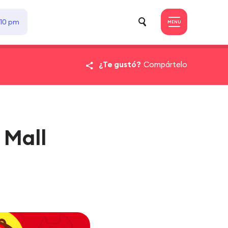
 10 pm
MENU
¿Te gustó?
Compártelo
 Mall