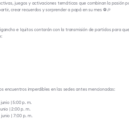
ctivas, juegos y activaciones temáticas que combinan la pasión po
tir, crear recuerdos y sorprender a papá en su mes ⚽🎉​
igancho e Iquitos contarán con la transmisión de partidos para qu
:​
s encuentros imperdibles en las sedes antes mencionadas:​
unio | 5:00 p. m.​
nio | 2:00 p. m.​
nio | 7:00 p. m.​