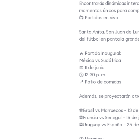
Encontrarás dinámicas intera
momentos únicos para compar
📺 Partidos en vivo​
Santa Anita, San Juan de Lur
del fútbol en pantalla grande
🔥 Partido inaugural:​
México vs Sudáfrica​
📅 11 de junio​
🕧 12:30 p. m.​
📍 Patio de comidas​
Además, se proyectarán otro
⚽Brasil vs Marruecos – 13 de j
⚽Francia vs Senegal – 16 de ju
⚽Uruguay vs España – 26 de ju
🕒 Horarios:​