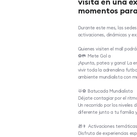
visita en una e
momentos para 
Durante este mes, las sedes
activaciones, dinámicas y e
Quienes visiten el mall podrá
⚽🥅 Mete Gol a​
¡Apunta, patea y gana! La em
vivir toda la adrenalina futb
ambiente mundialista con m
🥁⚽ Batucada Mundialista ​
Déjate contagiar por el ritmo
Un recorrido por los niveles
diferente junto a tu familia 
🎁👨 Activaciones temáticas
Disfruta de experiencias esp