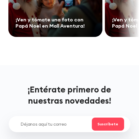
¡Ven y tómate una foto con
¡Ven y tóm
Papá Noel en Mall Aventura!
Papá Noel 
¡Entérate primero de
nuestras novedades!