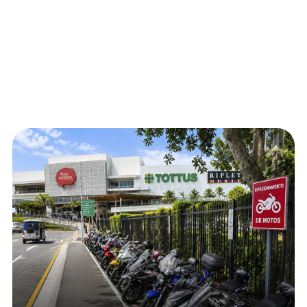
Visítanos en:
Av. José Abelardo Quiñonez N°1010
Llegar con:
Canal de denuncias
©Mall Aventura
2026
Todos los derechos reservados.
Términos y condiciones
Diseñado por StaffCreativa