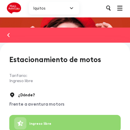
Iquitos
Conoce nuestros servicios
Estacionamiento de motos
Servicios familiares
Tarifario:
Ingreso libre
Servicios de Atención a Nuestros Visitantes
¿Dónde?
Frente a aventura motors
Servicios de transporte y movilidad
Ingreso libre
Estacionamiento de autos y mototaxis