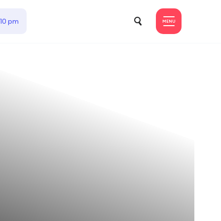
 10 pm
MENU