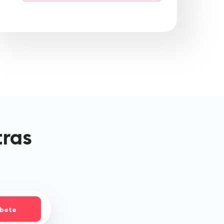
tras
íbete