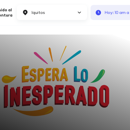
ido al
Iquitos
Hoy: 10 am a
entura