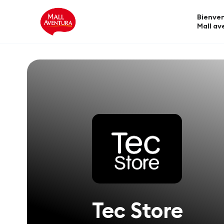
Bienven
Mall av
Tec Store