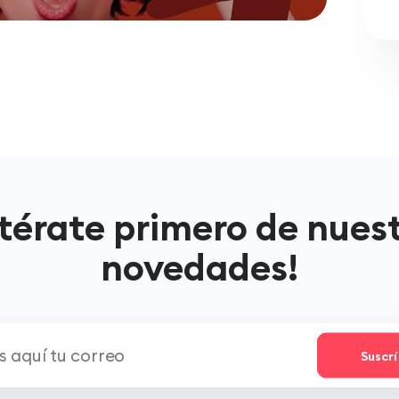
térate primero de nues
novedades!
Suscr