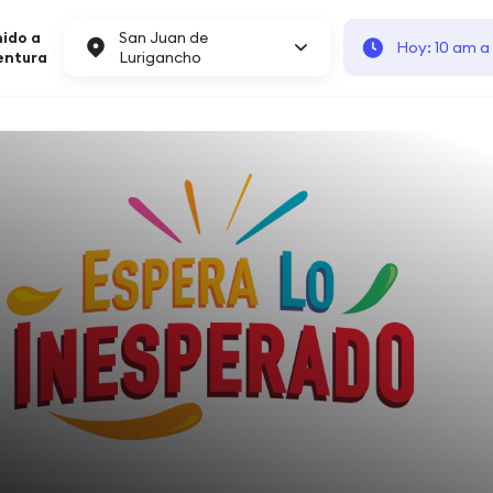
ido a
San Juan de
Hoy: 10 am a
entura
Lurigancho