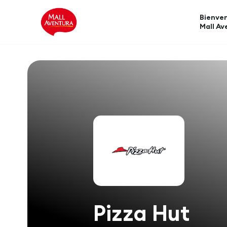
Bienven
Mall Av
Pizza Hut