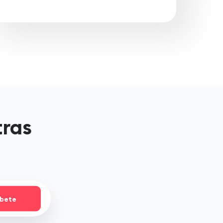
tras
íbete