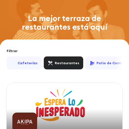
La mejor terraza de
restaurantes está aquí
Filtrar
Cafeterías
Restaurantes
Patio de Comidas