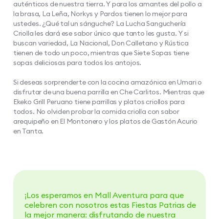
auténticos de nuestra tierra. Y para los amantes del pollo a
la brasa, La Leña, Norkys y Pardos tienen lo mejor para
ustedes. ¿Qué tal un sánguche? La Lucha Sanguchería
Criolla les dará ese sabor único que tanto les gusta. Y si
buscan variedad, La Nacional, Don Calletano y Rústica
tienen de todo un poco, mientras que Siete Sopas tiene
sopas deliciosas para todos los antojos.
Si deseas sorprenderte con la cocina amazónica en Umari o
disfrutar de una buena parrilla en Che Carlitos. Mientras que
Ekeko Grill Peruano tiene parrillas y platos criollos para
todos. No olviden probar la comida criolla con sabor
arequipeño en El Montonero y los platos de Gastón Acurio
en Tanta.
¡Los esperamos en Mall Aventura para que
celebren con nosotros estas Fiestas Patrias de
la mejor manera: disfrutando de nuestra