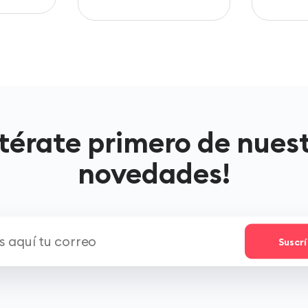
térate primero de nues
novedades!
Suscr