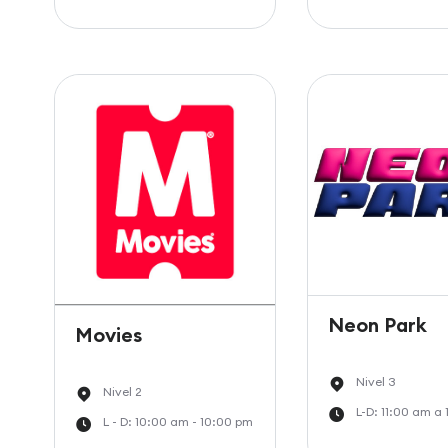
Neon Park
Movies
Nivel 3
Nivel 2
L-D: 11:00 am a
L - D: 10:00 am - 10:00 pm