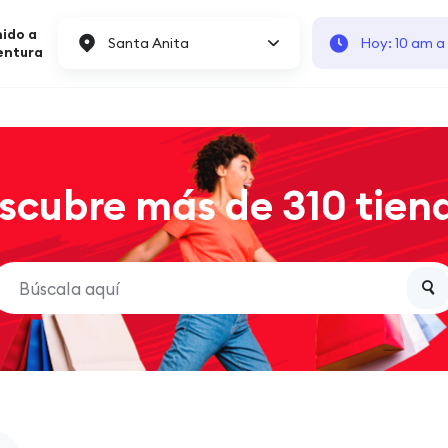
ido a
Santa Anita
Hoy: 10 am a
entura
scubre más de 310 tien