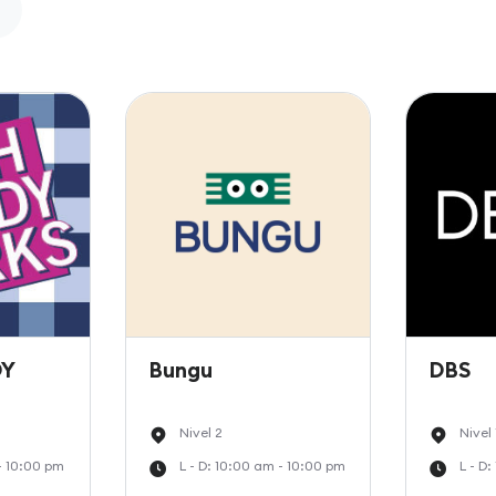
DY
Bungu
DBS
Nivel 2
Nivel 
 - 10:00 pm
L - D: 10:00 am - 10:00 pm
L - D