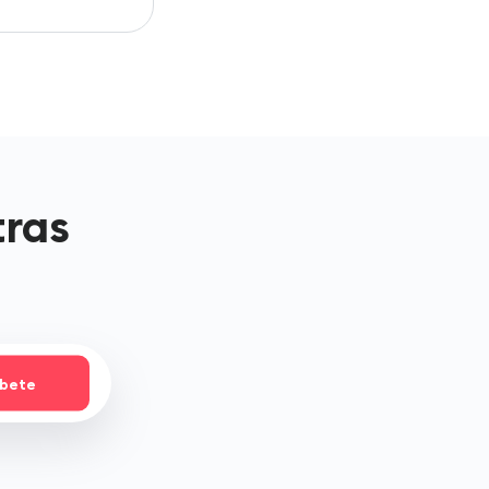
tras
íbete