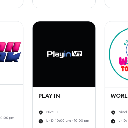
PLAY IN
WORL
Nivel 3
Nivel
 10:00 pm
L - D: 10:00 am - 10:00 pm
L - D