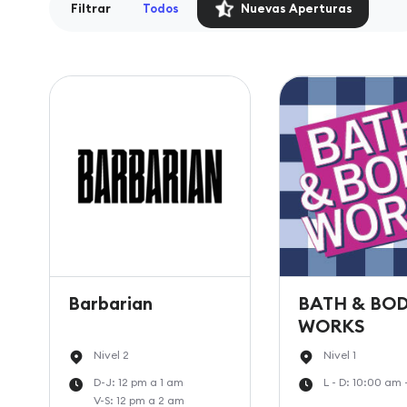
Filtrar
Todos
Nuevas Aperturas
Barbarian
BATH & BO
WORKS
Nivel 2
Nivel 1
D-J: 12 pm a 1 am
L - D: 10:00 am
V-S: 12 pm a 2 am