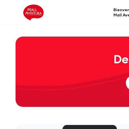
Bienven
Mall Av
De