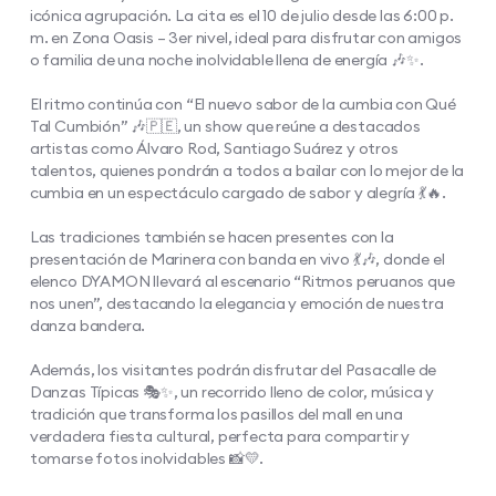
icónica agrupación. La cita es el 10 de julio desde las 6:00 p.
m. en Zona Oasis – 3er nivel, ideal para disfrutar con amigos
o familia de una noche inolvidable llena de energía 🎶✨.​
El ritmo continúa con “El nuevo sabor de la cumbia con Qué
Tal Cumbión” 🎶🇵🇪, un show que reúne a destacados
artistas como Álvaro Rod, Santiago Suárez y otros
talentos, quienes pondrán a todos a bailar con lo mejor de la
cumbia en un espectáculo cargado de sabor y alegría 💃🔥.​
Las tradiciones también se hacen presentes con la
presentación de Marinera con banda en vivo 💃🎶, donde el
elenco DYAMON llevará al escenario “Ritmos peruanos que
nos unen”, destacando la elegancia y emoción de nuestra
danza bandera.​
Además, los visitantes podrán disfrutar del Pasacalle de
Danzas Típicas 🎭✨, un recorrido lleno de color, música y
tradición que transforma los pasillos del mall en una
verdadera fiesta cultural, perfecta para compartir y
tomarse fotos inolvidables 📸💛.​