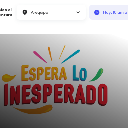
ido al
Arequipa
Hoy: 10 am a
entura