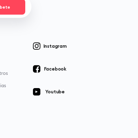
íbete
Instagram
Facebook
tros
ias
Youtube