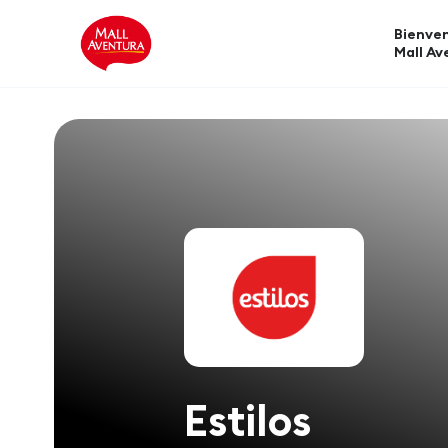
Bienven
Mall Av
Estilos