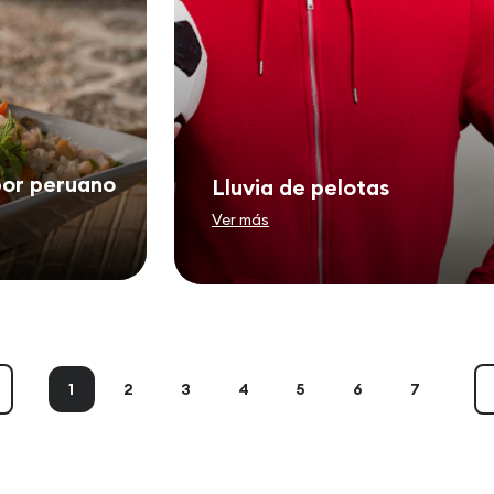
bor peruano
Lluvia de pelotas
Ver más
1
2
3
4
5
6
7