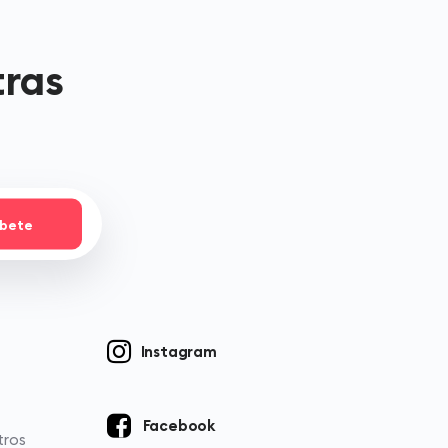
tras
íbete
Instagram
Facebook
tros