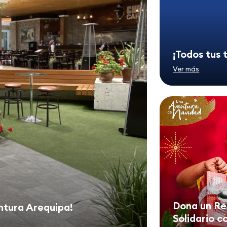
¡Todos tus 
Ver más
Dona un Re
ntura Arequipa!
Solidario c