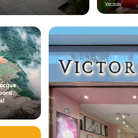
Ver más
porque
para
! ️