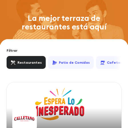
La mejor terraza de
restaurantes está aquí
Filtrar
Restaurantes
Patio de Comidas
Cafeterías