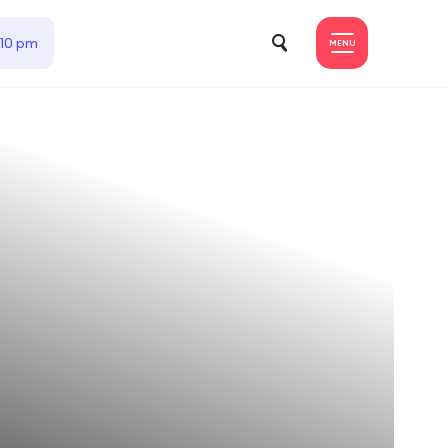
 10 pm
MENU