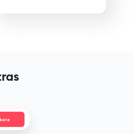
tras
íbete