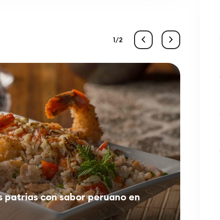
1
2
s patrias con sabor peruano en
¡Ven