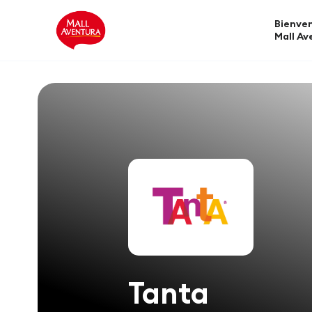
Bienven
Mall Av
Tanta