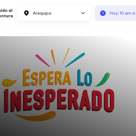
ido al
Arequipa
Hoy: 10 am a
entura