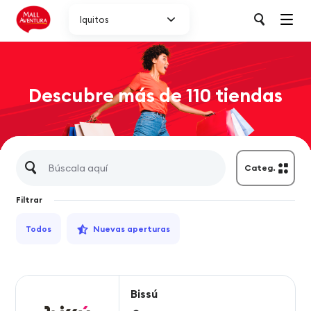
Iquitos
Descubre más de 110 tiendas
Categ.
Filtrar
Todos
Nuevas aperturas
Bissú