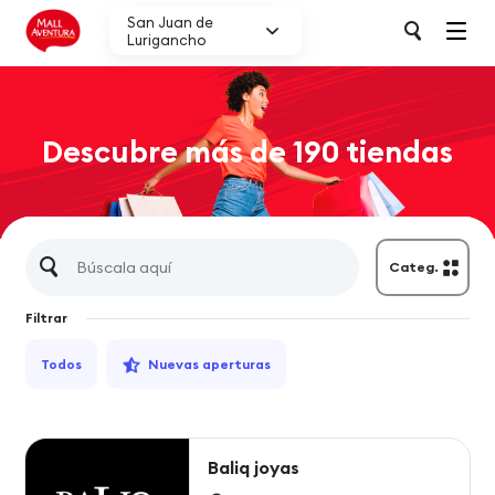
San Juan de
Lurigancho
Descubre más de 190 tiendas
Categ.
Filtrar
Todos
Nuevas aperturas
Baliq joyas