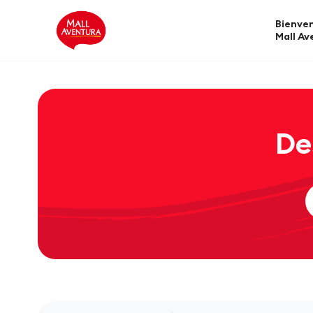
Bienven
Mall Av
De