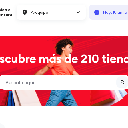
ido al
Arequipa
Hoy: 10 am a
entura
scubre más de 210 tien