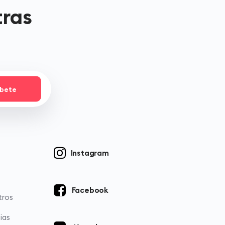
tras
íbete
Instagram
Facebook
tros
ias